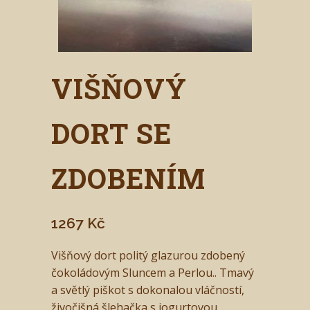
VIŠŇOVÝ
DORT SE
ZDOBENÍM
1267
Kč
Višňový dort politý glazurou zdobený
čokoládovým Sluncem a Perlou.. Tmavý
a světlý piškot s dokonalou vláčností,
živočišná šlehačka s jogurtovou