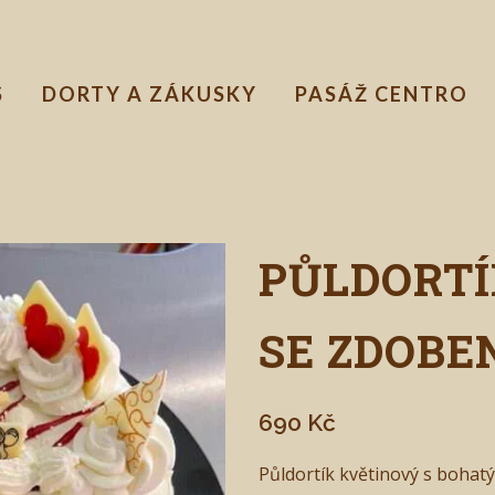
S
DORTY A ZÁKUSKY
PASÁŽ CENTRO
PŮLDORT
SE ZDOBE
690
Kč
Půldortík květinový s bohat