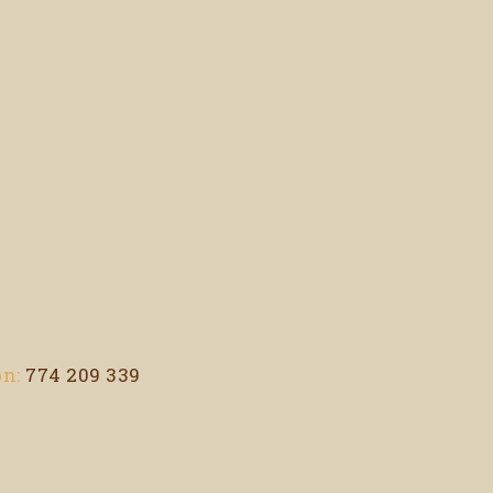
n:
774 209 339