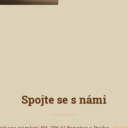
Spojte se s námi
kovo náměstí 156, 256 01 Benešov u Prahy
Telefo